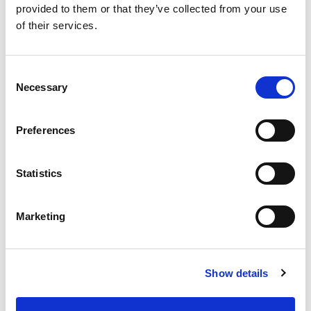
корректно. Отчет будет отправлен на указанный
provided to them or that they’ve collected from your use
email.
of their services.
Consent
Necessary
Selection
Preferences
Statistics
Marketing
Show details