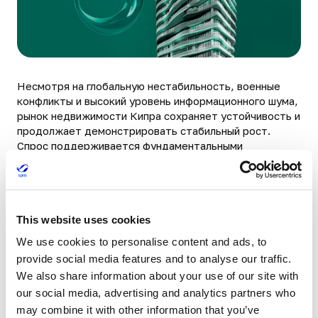
Несмотря на глобальную нестабильность, военные
конфликты и высокий уровень информационного шума,
рынок недвижимости Кипра сохраняет устойчивость и
продолжает демонстрировать стабильный рост.
Спрос поддерживается фундаментальными
факторами: международной миграцией, релокацией
бизнеса, программами резидентства и развитием
качественных проектов. В 2026 году ключевое
значение имеют не громкие заголовки, а качество
This website uses cookies
актива, прозрачность структуры сделки и правильная
стратегия входа.
We use cookies to personalise content and ads, to
provide social media features and to analyse our traffic.
Получить отчет
We also share information about your use of our site with
our social media, advertising and analytics partners who
Убедитесь, что контактные данные введены
may combine it with other information that you’ve